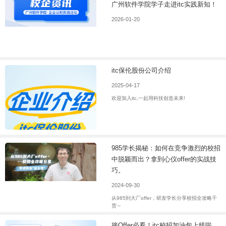
广州软件学院学子走进itc实践新知！
2026-01-20
itc保伦股份公司介绍
2025-04-17
欢迎加入itc,一起用科技创造未来!
985学长揭秘：如何在竞争激烈的校招
中脱颖而出？拿到心仪offer的实战技
巧。
2024-09-30
从985到大厂offer，研发学长分享校招全攻略干
货～
接Offer必看！itc校招加油包上线啦