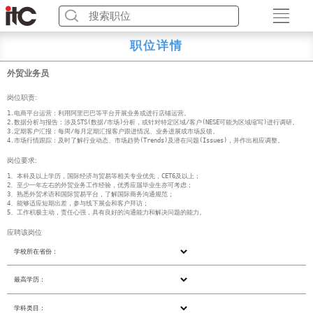
职位详情
外贸业务员
岗位职责:
1.电商平台运营：利用阿里巴巴等平台开展业务或进行店铺运营。

2.数据分析与报告：涉及STS(数据/市场)分析，或针对特定区域/客户(NESE可能为区域缩写)进行调研。

3.定期客户汇报：每周/每月定期汇报客户跟进情况、业务进展或市场反馈。

4.市场行情跟踪：及时了解行业动态、市场趋势(Trends)及潜在问题(Issues)，并作出相应调整。
岗位要求:
1、本科及以上学历，国际经济与贸易等相关专业优先，CET6及以上；

2、至少一年左右的外贸业务工作经验，优秀应届毕业生亦可考虑；

3、熟悉外贸术语和国际贸易平台，了解国际商务沟通规范；

4、能够适应短期出差，参与线下展会和客户拜访；

5、工作积极主动，责任心强，具有良好的沟通能力和解决问题的能力。
应聘该岗位
学校所在省份：
最高学历：
学科类目：