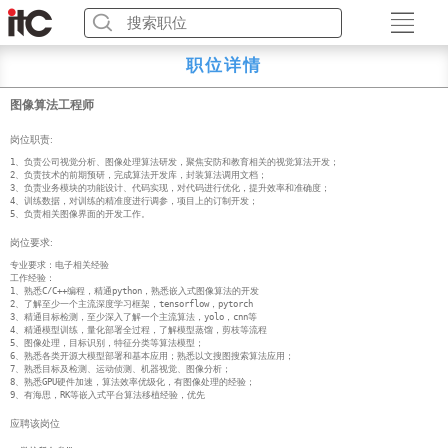
职位详情
图像算法工程师
岗位职责:
1、负责公司视觉分析、图像处理算法研发，聚焦安防和教育相关的视觉算法开发；

2、负责技术的前期预研，完成算法开发库，封装算法调用文档；

3、负责业务模块的功能设计、代码实现，对代码进行优化，提升效率和准确度；

4、训练数据，对训练的精准度进行调参，项目上的订制开发；

5、负责相关图像界面的开发工作。
岗位要求:
专业要求：电子相关经验

工作经验：

1、熟悉C/C++编程，精通python，熟悉嵌入式图像算法的开发

2、了解至少一个主流深度学习框架，tensorflow，pytorch

3、精通目标检测，至少深入了解一个主流算法，yolo，cnn等

4、精通模型训练，量化部署全过程，了解模型蒸馏，剪枝等流程

5、图像处理，目标识别，特征分类等算法模型；

6、熟悉各类开源大模型部署和基本应用；熟悉以文搜图搜索算法应用；

7、熟悉目标及检测、运动侦测、机器视觉、图像分析；

8、熟悉GPU硬件加速，算法效率优级化，有图像处理的经验；

9、有海思，RK等嵌入式平台算法移植经验，优先
应聘该岗位